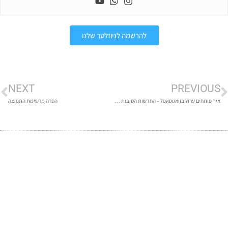
להרשמה לניוזלטר שלנו
NEXT
PREVIOUS
איך פותחים ערוץ בוואטסאפ? – החדשות הטובות הפיטצ׳ר שובר השוויון שהגיע לישראל
הסרה מרשימת התפוצה