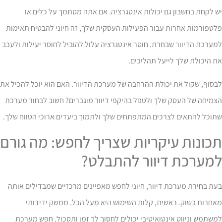
 לקחת בחשבון גם יכולות אינטגרציה. אם אתה מסתמך על כלים או
טפורמות אחרות עבור הפעילות העסקית שלך, זה חיוני להבטיח תאימות
ערכת הדיוור שבחרת. חוסר אינטגרציה עלול להוביל לחוסר יעילות ולעכב
 היכולת שלך לייעל תהליכים.
סוף, שקול את יכולת ההרחבה של מערכת הדיוור. האם הוא יוכל להכיל את
מיחה של העסק שלך ולטפל בהיקפי דיוור מוגברים? חשוב לבחור מערכת
תוכל להתאים לצרכים המתפתחים שלך ולתמוך ביעדים ארוכי הטווח שלך.
כונות עיקריות שצריך לחפש: מה גורם
מערכת דיוור להתבלט?
ת בחירת מערכת דיוור, חיוני לחפש מאפיינים מרכזיים שמבדילים אותה
חרות בשוק. ראשית, קלות השימוש היא מעל הכל. ממשק ידידותי
שתמש וניווט אינטואיטיבי יכולים לחסוך לך זמן ותסכול. חפש מערכת