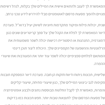
מאפשרת לך לעצב ולהתאים אישית את המיילים שלך בקלות, לנהל רשימות
ויים ולהפוך מסעות פרסום לאוטומטיים מבלי להידרש לידע טכני נרחב.
ית, יכולות פילוח ומיקוד מתקדמות חיוניות לשיווק יעיל בדוא"ל. מערכת
וור המאפשרת לך לפלח את הקהל שלך על סמך קריטריונים שונים כגון
וגרפיה, התנהגות או היסטוריית רכישות יכולה לשפר משמעותית את
לוונטיות וההשפעה של הקמפיינים שלך. היכולת ליצור תוכן דינמי
ותאם לפלחים ספציפיים יכולה לשפר עוד יותר את המעורבות ואת שיעורי
המרה.
ישית, תכונות ניתוח ודיווח חזקות הן חובה. מערכת דיוור המספקת תובנות
יפות לגבי ביצועי המיילים שלך, כגון שיעורי פתיחה, שיעורי קליקים
מרות, מאפשרת לך לקבל החלטות מבוססות נתונים ולבצע אופטימיזציה
 מסעות הפרסום שלך לתוצאות טובות יותר. חפש תכונות כמו בדיקות