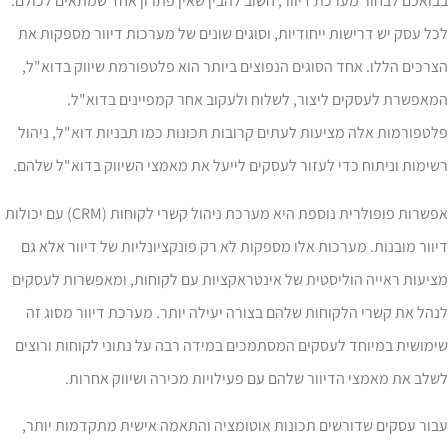
ואכם לבחור מערכת דיוור, חשוב להבין שאין פתרון אחד שמתאים לכולם.
ל עסק יש דרישות ייחודיות, וסוגים שונים של מערכות דיוור מספקות את
רכים הללו. אחד הסוגים הנפוצים ביותר הוא פלטפורמת שיווק בדוא"ל,
אפשרת לעסקים ליצור, לשלוח ולעקוב אחר קמפיינים בדוא"ל.
טפורמות אלה מציעות לעתים קרובות תכונות כמו תבניות דוא"ל, ניהול
ימות וניתוח כדי לעזור לעסקים לייעל את מאמצי השיווק בדוא"ל שלהם.
אפשרות פופולרית נוספת היא מערכת ניהול קשרי לקוחות (CRM) עם יכולות
וור מובנות. מערכות אלו מספקות לא רק פונקציונליות של דיוור אלא גם
יעות ראייה הוליסטית של אינטראקציות עם לקוחות, ומאפשרות לעסקים
הל את קשרי הלקוחות שלהם בצורה יעילה יותר. מערכת דיוור מסוג זה
מושית במיוחד לעסקים המסתמכים במידה רבה על נתוני לקוחות ורוצים
לב את מאמצי הדיוור שלהם עם פעילויות מכירה ושיווק אחרות.
ור עסקים שדורשים תכונות אוטומציה והתאמה אישית מתקדמות יותר,