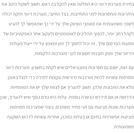
ירת מערכת דיוור היא החלטה שאין להקל בה ראש. חשוב לשקול היטב את
תרונות והחסרונות לפני התחייבות. בצד החיובי, מערכת דיוור חזקה יכולה
שפר משמעותית את מאמצי השיווק שלך על ידי כך שתאפשר לך להגיע
הל רחב יותר, להפוך תהליכים לאוטומטיים ולעקוב אחר האפקטיביות של
עות הפרסום שלך. זה יכול לחסוך לך זמן ומאמץ על ידי ייעול פעולות
יוור שלך ומתן תובנות חשובות לגבי מעורבות הלקוחות.
 זאת, ישנם גם חסרונות פוטנציאליים שיש לקחת בחשבון. מערכות דיוור
וימות עשויות להיות מורכבות ודורשות עקומת למידה כדי לנצל באופן
א את התכונות שלהן. חשוב להעריך אם לצוות שלך יש את המומחיות
רושה או אם תידרש הכשרה נוספת. עלות היא גורם נוסף שיש להעריך, שכן
רכות שונות מגיעות עם תגי מחיר משתנים. בעוד שמערכות מסוימות
יעות אפשרויות בחינם או בעלות נמוכה, אחרות עשויות לדרוש השקעה
שמעותית.