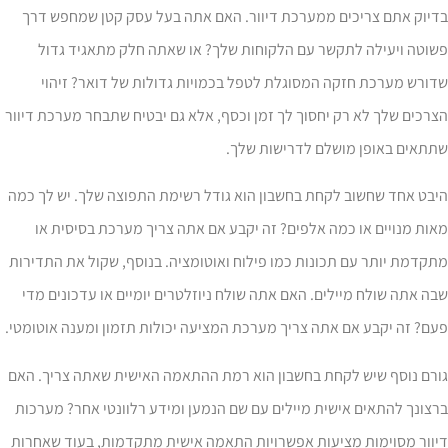
דיוק אתם צריכים ממערכת דיוור. האם אתה בעל עסק קטן שמחפש דרך
שוטה ויעילה לתקשר עם הלקוחות שלך? או שאתה חלק מתאגיד גדול
ורש מערכת חזקה המסוגלת לטפל בכמויות גדולות של דואר? זיהוי
רכים שלך לא רק יחסוך לך זמן וכסף, אלא גם יבטיח שתבחר מערכת דיוור
תתאים באופן מושלם לדרישות שלך.
בט אחד שחשוב לקחת בחשבון הוא גודל רשימת התפוצה שלך. יש לך כמה
ות מנויים או כמה אלפים? זה יקבע אם אתה צריך מערכת בסיסית או
קדמת יותר עם תכונות כמו פילוח ואוטומציה. בנוסף, שקול את התדירות
ה אתה שולח מיילים. האם אתה שולח ניוזלטרים יומיים או עדכונים מדי
ם? זה יקבע אם אתה צריך מערכת המציעה יכולות תזמון ומענה אוטומטי.
ורם נוסף שיש לקחת בחשבון הוא רמת ההתאמה האישית שאתה צריך. האם
צונך להתאים אישית מיילים עם שם הנמען ומידע רלוונטי אחר? מערכות
יוור מסוימות מציעות אפשרויות התאמה אישית מתקדמות, בעוד שאחרות