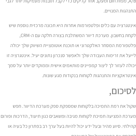
A/B, מפות חום ומעקב אחר קליקים כדי לקבל תובנות מעמיקות יותר לגבי
נהגות המנויים.
נטגרציה עם כלים ופלטפורמות אחרות היא תכונה מרכזית נוספת שיש
לקחת בחשבון. מערכת דיוור המשתלבת בצורה חלקה עם ה-CRM,
טפורמת המסחר האלקטרוני או תוכנת אוטומציית השיווק שלך יכולה
יעל את זרימות העבודה שלך ולאפשר סנכרון נתונים יעיל. אינטגרציה זו
ולה לעזור לך ליצור קמפיינים מותאמים אישית וממוקדים יותר על סמך
נטראקציות והתנהגות לקוחות בנקודות מגע שונות.
סיכום,
קול את רמת התמיכה בלקוחות שמספקת ספק מערכת הדיוור. חפש
רכת המציעה תמיכת לקוחות מגיבה ומשאבים כגון תיעוד, הדרכות ופורום
ילתי. סיוע מהיר ובעל ידע יכול להיות בעל ערך רב בפתרון כל בעיה או