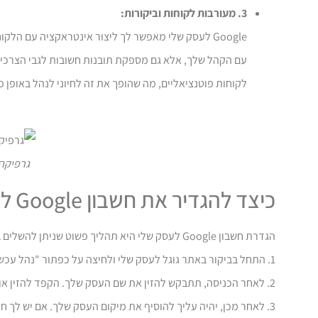
3. מעורבות לקוחות וביקורות:
Google לעסק שלי מאפשר לך ליצור אינטראקציה עם הל
עם הקהל שלך, אלא גם מספקת תובנות חשובות לגבי הצרכים
לקוחות פוטנציאליים, מה שהופך את זה לחיוני לנהל באופן פע
גרפיקה המ
כיצד להגדיר את חשבון Google לעסק שלי: מדריך שלב אחר שלב.
הגדרת חשבון Google לעסק שלי היא תהליך פשוט שניתן להשלים בכמה שלבים פשוטים.
1. התחל בביקור באתר גוגל לעסק שלי ולחיצה על כפתור "נהל עכשיו". אם כבר יש לך חשבון Google, היכנס. אחרת, צור חשבון חדש על ידי ביצוע ההנחיות.
2. לאחר הכניסה, תתבקש להזין את שם העסק שלך. הקפד להזין אותו במדויק ובעקביות עם הפלטפורמות המקוונות האחרות שלך.
3. לאחר מכן, יהיה עליך להוסיף את מיקום העסק שלך. אם יש לך חלון ראווה פיזי, הזן את הכתובת. אם אתה פועל באינטרנט או שאין לך מיקום פיזי, בחר באפשרות המתאימה.