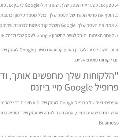
4. ספק את קטגוריית העסק שלך, שעוזרת ל-Google להבין את סוג המוצרים או השירותים שאתה מציע. בחר את הקטגוריה הרלוונטית ביותר מבין האפשרויות המסופקות.
5. הוסף את פרטי הקשר של העסק שלך, כולל מספר טלפון וכתובת אתר.
6. אמת את העסק שלך. Google תשלח קוד אימות לכתובת שסיפקת. זה יכול להיעשות באמצעות דואר, טלפון או דואר אלקטרוני, בהתאם להעדפתך.
7. לאחר האימות, תוכל לגשת לחשבון Google לעסק שלי ולנהל אותו. זה כולל הוספת תמונות, תגובה לביקורות של לקוחות ועדכון מידע עסקי.
זכור, חשוב לנטר
עם לקוחות פוטנציאליים.
"הלקוחות שלך מחפשים אותך, ודא
פרופיל Google מיי ביזנס
אופטימיזציה של פרופיל Google לעסק של
או שירותים שאתה מציע, אתה רוצה לוודא שהעסק שלך מופיע בתוצ
Business