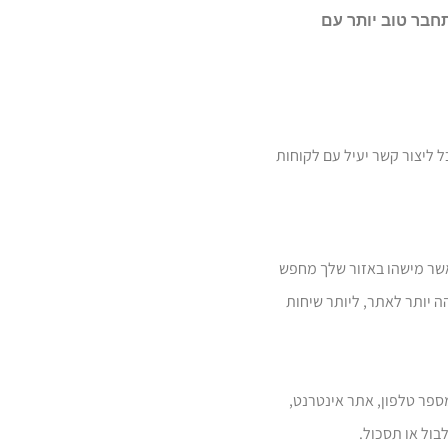
חבר טוב יותר עם
חות חזקה באינטרנט. על ידי יצירה ואופטימיזציה של חשבון Google לעסק שלי, תוכל ליצור קשר יעיל עם לקוחות
 הדבר היא שכאשר מישהו באזור שלך מחפש
ה יותר לאתר, ליותר שיחות
ספר טלפון, אתר אינטרנט,
בול או תסכול.