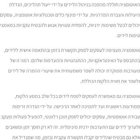
וטומציה חוללה מהפכה בניהול הלידים על ידי ייעול תהליכים, הגדלת
עילות והגברת המדרגיות. על ידי מינוף כלים וטכנולוגיות אוטומציה, עסקים
ולים לבטל משימות ידניות, להפחית טעויות אנוש ולהבטיח עקביות במאמצי
פוח לידים.
וטומציה מעצימה לעסקים לספק תקשורת בזמן ובהתאמה אישית ללידים,
התבסס על האינטראקציות, ההתנהגויות וההעדפות שלהם. רמה זו של
עורבות ממוקדת יכולה לשפר משמעותית את שיעורי ההמרה של לידים
שפר את חווית הלקוח הכוללת.
וטומציה גם מאפשרת לעסקים לטפח לידים בכל שלב במסע הלקוח,
ודעות ראשונית ועד לתמיכה לאחר הרכישה. על ידי הגדרת זרימות
ודה אוטומטיות, עסקים יכולים לספק תוכן רלוונטי, להפעיל פעולות מעקב
ערוך לידים עם התערבות ידנית מינימלית. זה לא רק חוסך זמן ומשאבים
א גם מבטיח שהלידים יקבלו תקשורת עקבית ובזמן, מה שמגדיל את