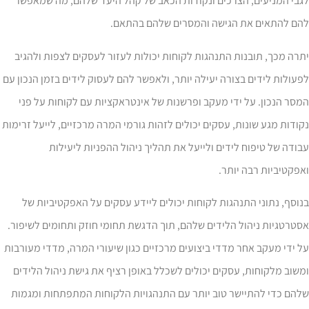
גבי המניעים, הצרכים ונקודות הכאב של קהל היעד שלהם, מה שמאפשר
הם להתאים את הגישה והמסרים שלהם בהתאם.
רה מכך, תובנות התנהגות לקוחות יכולות לעזור לעסקים לצפות ולהגיב
עולות לידים בצורה יעילה יותר, ולאפשר להם לעסוק לידים בזמן הנכון עם
סר הנכון. על ידי מעקב ופרשנות של אינטראקציות עם לקוחות על פני
ודות מגע שונות, עסקים יכולים לזהות גורמי המרה מרכזיים, לייעל זרימות
ודה של טיפוח לידים ולייעל את תהליך ניהול ההפניות ליעילות
פקטיביות רבה יותר.
וסף, נתוני התנהגות לקוחות יכולים ליידע עסקים על האפקטיביות של
טרטגיות ניהול הלידים שלהם, תוך הדגשת תחומי חוזק ותחומים לשיפור.
 ידי מעקב אחר מדדי ביצועים מרכזיים כגון שיעורי המרה, מדדי מעורבות
שוב מלקוחות, עסקים יכולים לשכלל באופן רציף את גישת ניהול הלידים
הם כדי להתיישר טוב יותר עם התנהגויות הלקוחות המתפתחות ומגמות