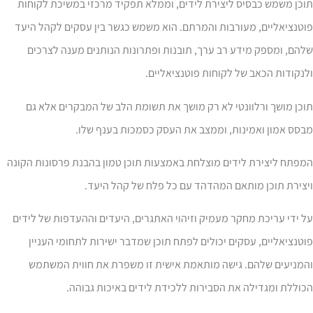
כן משמש כבסיס ליצירת לידים, וממלא תפקיד מרכזי במשיכת לקוחות
טנציאליים, מעורבות והמרתם. הוא משמש כגשר בין עסקים לקהל היעד
הם, ומספק מידע רב ערך, תובנות ופתרונות הנותנים מענה לצרכים
נקודות הכאב של לקוחות פוטנציאליים.
כן מושך ורלוונטי לא רק מושך את תשומת הלב של המבקרים אלא גם
סס אמון ואמינות, וממצב את העסק כסמכות בענף שלו.
פתח ליצירת לידים מוצלחת באמצעות תוכן טמון בהבנת פרסונות הקונה
צירת תוכן מותאם המהדהד עם כל פלח של קהל היעד.
 ידי עריכת מחקר מעמיק וזיהוי האתגרים, היעדים וההעדפות של לידים
טנציאליים, עסקים יכולים לפתח תוכן שמדבר ישירות לתחומי העניין
המניעים שלהם. גישה מותאמת אישית זו משפרת את חווית המשתמש
וללת ומגדילה את הסבירות ללכידת לידים באיכות גבוהה.