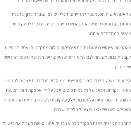
ברות יכולות לשפר משמעותית את המעורבות ואת שיעורי ההמרה.
אמה אישית היא מעבר להתייחסות ללידים לפי שם; זה כרוך בהבנת
תגרים, תחומי העניין וההתנהגויות הייחודיים שלהם כדי לספק חוויה
ישית המהדהדת איתם.
מצעות שימוש בניתוח נתונים וטכניקות פילוח מתקדמות, עסקים יכולים
בל תובנות חשובות לגבי הדמוגרפיה, היסטוריית הגלישה ודפוסי הרכישה
 לידים.
דע זה מאפשר להם ליצור קמפיינים ממוקדים המדברים ישירות לתחומי
ניין ונקודות הכאב של כל לקוח פוטנציאלי. על ידי אספקת תוכן והצעות
וונטיות המבוססות על תובנות אלו, עסקים יכולים להגביר את הרלוונטיות
אפקטיביות של מאמצי ניהול הלידים שלהם.
תאמה אישית יש גם תפקיד מכריע בבניית אמון וטיפוח קשרים ארוכי טווח