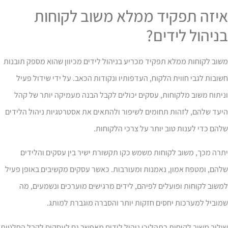
יזה תפקיד ממלא משוב לקוחות
ניהול לידים?
וב לקוחות ממלא תפקיד מכריע בניהול לידים מכיוון שהוא מספק תובנות
ובות לגבי חווית הלקוח, העדפותיו ונקודות הכאב. על ידי שידול פעיל
יתוח משוב מלקוחות, עסקים יכולים לקבל הבנה מעמיקה יותר של קהל
עד שלהם, לזהות תחומים לשיפור ולהתאים את אסטרטגיות ניהול הלידים
הם כדי לענות טוב יותר על צרכי הלקוחות.
רה מכך, משוב לקוחות משמש כקו תקשורת ישיר בין עסקים והלידים
הם, ומטפח אמון, נאמנות ומעורבות. כאשר עסקים מקשיבים באופן פעיל
שוב לקוחות ופועלים לפיהם, לידים מרגישים מוערכים ונשמעים, מה
וביל למערכות יחסים חזקות יותר והסברה מוגברת למותג.
לוב משוב לקוחות בתהליכי ניהול לידים מאפשר גם לעסקים לקבל החלטות