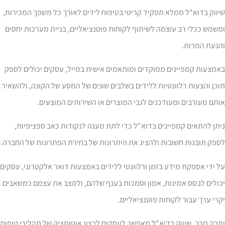
ווק בדוא"ל ממלא תפקיד קריטי בטיפוח לידים לאורך כל משפך המכירות,
שמש ככלי רב עוצמה לשיתוף לקוחות פוטנציאליים, בניית מערכות יחסים
הנעת המרות.
מצעות קמפיינים ממוקדים ומותאמים אישית במייל, עסקים יכולים לספק
כן והצעות רלוונטיות ללידים בשלבים שונים של המסע של הקונה, ולהשאיר
תם מעורבים ומעודכנים לגבי המוצרים או השירותים המוצעים.
תן להתאים קמפיינים בדוא"ל כדי לתת מענה לנקודות כאב ספציפיות,
פק תובנות חשובות ולהציג את היתרונות של בחירת הפתרונות של החברה.
 ידי אספקת מידע בזמן ורלוונטי ללידים באמצעות דואר אלקטרוני, עסקים
ולים לבסס אמינות, אמון וסמכות בענף שלהם, ולמצב את עצמם כמשאבים
רי ערך עבור לקוחות פוטנציאליים.
רה מכך, שיווק בדוא"ל מאפשר לעסקים לבצע אוטומציה של תהליכי טיפוח