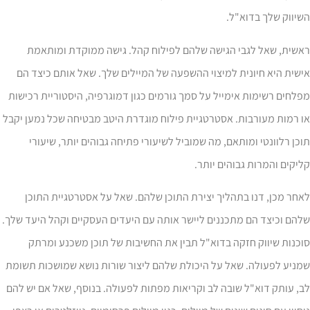
יווק שלך בדוא"ל.
אשית, שאל לגבי הגישה שלהם לפילוח קהל. גישה ממוקדת ומותאמת
שית היא חיונית למיצוי ההשפעה של המיילים שלך. שאל אותם כיצד הם
לחים רשימות אימייל על סמך גורמים כגון דמוגרפיה, היסטוריית רכישות
 רמות מעורבות. אסטרטגיית פילוח מוגדרת היטב מבטיחה שכל נמען יקבל
כן רלוונטי ומותאם, מה שמוביל לשיעורי פתיחה גבוהים יותר, שיעורי
יקים והמרות גבוהים יותר.
חר מכן, דנו בתהליך יצירת התוכן שלהם. שאל על אסטרטגיית התוכן
הם וכיצד הם מתכננים ליישר אותה עם היעדים העסקיים וקהל היעד שלך.
כנות שיווק חזקה בדוא"ל תבין את החשיבות של תוכן משכנע ומרתק
ניע לפעולה. שאל על היכולת שלהם ליצור שורות נושא שמושכות תשומת
, עותק דוא"ל שובה לב וקריאות מפתות לפעולה. בנוסף, שאל אם יש להם