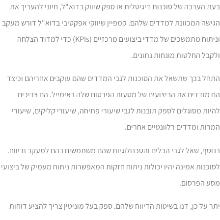
ת הערכה של סוכנות דיגיטלית או ספק שיווק בדוא"ל, חיוני להעריך את
ישה המכוונת למדדים שלהם. קמפיין שיווקי אפקטיבי בדוא"ל דורש מעקב
וניתוח מתמשכים של מדדי ביצועים מרכזיים (KPIs) כדי למדוד הצלחה
קבל החלטות מונחות נתונים.
תחל בכך שתשאל את הסוכנות לגבי המדדים שהם עוקבים אחריהם וכיצד
 מודדים את הביצועים של מסעות הפרסום שלה באימייל. הם צריכים
יות מסוגלים לספק תובנות לגבי שיעורי פתיחה, שיעורי קליקים, שיעורי
רות ומדדים רלוונטיים אחרים.
וסף, שאל לגבי הכלים והטכנולוגיות שהם משתמשים בהם למעקב ודיווח.
וכנות אמינה יהיו יכולות ניתוח חזקות המאפשרות ניתוח מעמיק של ביצועי
סע הפרסום.
ר על כן, דנו בשיטות הדיווח שלהם. ספק בעל מוניטין צריך להציע דוחות