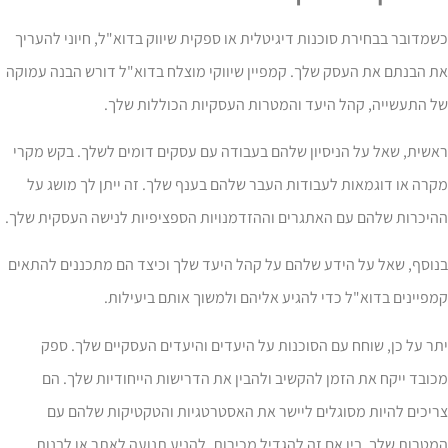
מדובר בבחירת סוכנות דיגיטלית או ספקית שיווק בדוא"ל, חיוני להעריך
 הבנתם את העסק שלך. קמפיין שיווקי מוצלח בדוא"ל דורש הבנה עמוקה
ל התעשייה, קהל היעד והמטרות העסקיות הכוללות שלך.
שית, שאל על הניסיון שלהם בעבודה עם עסקים דומים לשלך. בקש מקרי
רה או דוגמאות לעבודות העבר שלהם בענף שלך. זה ייתן לך מושג על
היכרות שלהם עם האתגרים וההזדמנויות הספציפיות לנישה העסקית שלך.
וסף, שאל על הידע שלהם על קהל היעד שלך וכיצד הם מתכננים להתאים
פיינים בדוא"ל כדי להגיע אליהם ולמשוך אותם ביעילות.
ר על כן, שוחח עם הסוכנות על היעדים והיעדים העסקיים שלך. ספק
ובד ייקח את הזמן להקשיב ולהבין את הדרישות הייחודיות שלך. הם
יכים להיות מסוגלים ליישר את האסטרטגיות והטקטיקות שלהם עם
טרות שלך, בין אם זה להגדיל מכירות, להניע תנועה לאתר או לבנות