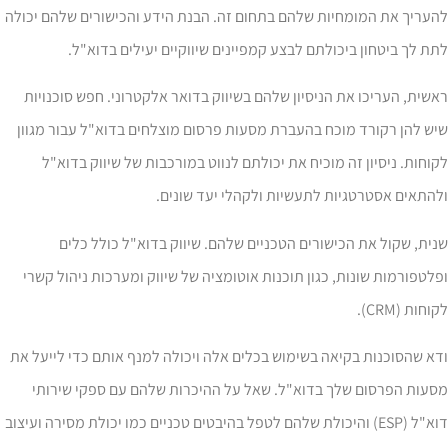
עריך את המומחיות שלהם בתחום זה. הבנת הידע והכישורים שלהם יכולה
ת לך ביטחון ביכולתם לבצע קמפיינים שיווקיים יעילים בדוא"ל.
שית, העריכו את הניסיון שלהם בשיווק בדואר אלקטרוני. חפש סוכנויות
ש להן רקורד מוכח בהעברת מסעות פרסום מוצלחים בדוא"ל עבור מגוון
וחות. ניסיון זה מוכיח את יכולתם לנווט במורכבות של שיווק בדוא"ל
התאים אסטרטגיות לתעשיות ולקהלי יעד שונים.
ית, שקול את הכישורים הטכניים שלהם. שיווק בדוא"ל כולל כלים
לטפורמות שונות, כגון תוכנות אוטומציה של שיווק ומערכות ניהול קשרי
וחות (CRM).
א שהסוכנות בקיאה בשימוש בכלים אלה ויכולה למנף אותם כדי לייעל את
סעות הפרסום שלך בדוא"ל. שאל על ההיכרות שלהם עם ספקי שירותי
דוא"ל (ESP) והיכולת שלהם לטפל בהיבטים טכניים כמו יכולת מסירה ועיצוב