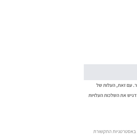
מעוניינים למנף את ה-API שלה לתקשורת יעילה יותר. עם זאת, העלות של
What היא גורם מכריע לעסקים לקחת בחשבון. פוסט זה בבלוג חוקר את מודל התמחור של WhatsApp Business API, מדגיש את השלכות העלויות
ות הפופולרית באסטרטגיות התקשורת