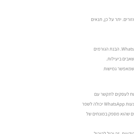
ורים. יתר על כן, תנאים
עסקים המרחיבים את פעילותם ברחבי העולם צריכים לקחת בחשבון את וריאציות המחירים האזוריות הללו בעת תקציב הטמעת ה-API של WhatsApp. הבנת הגורמים
אבים ביעילות.
ה שמאפשר גמישות
 לעסקים. WhatsApp API מציע ערוץ ישיר ומאובטח לעסקים לתקשר עם
הלקוחות שלהם, המאפשר אינטראקציות מותאמות אישית ושירות לקוחות יעיל. היכולת לשלוח התראות, עדכונים והודעות קידום מכירות באמצעות WhatsApp יכולה לשפר
כים להעריך את היתרונות המוחשיים שהוא מספק במונחים של
 הודעות. זה יכול להוביל