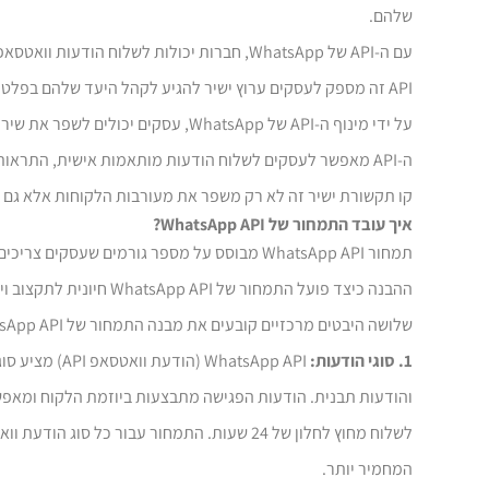
שלהם.
עם ה-API של WhatsApp, חברות יכולות לשלוח הודעות וואטסאפ API ללקוחות שלהן, להפוך תגובות לאוטומטיות ולהשתתף בשיחות דו-כיווניות בצורה חלקה.
API זה מספק לעסקים ערוץ ישיר להגיע לקהל היעד שלהם בפלטפורמה שמתהדרת בלמעלה מ-2 מיליארד משתמשים פעילים ברחבי העולם.
על ידי מינוף ה-API של WhatsApp, עסקים יכולים לשפר את שירות הלקוחות, מסעות הפרסום השיווקיים ומאמצי התקשורת הכוללים שלהם.
ה-API מאפשר לעסקים לשלוח הודעות מותאמות אישית, התראות, עדכונים ואפילו לבצע עסקאות בצורה מאובטחת בתוך המערכת האקולוגית של WhatsApp.
קו תקשורת ישיר זה לא רק משפר את מעורבות הלקוחות אלא גם ע
איך עובד התמחור של WhatsApp API?
תמחור WhatsApp API מבוסס על מספר גורמים שעסקים צריכים לקחת בחשבון בעת יישום כלי תקשורת זה.
ההבנה כיצד פועל התמחור של WhatsApp API חיונית לתקצוב וייעול עלויות בצורה יעילה.
שלושה היבטים מרכזיים קובעים את מבנה התמחור של WhatsApp API: סוגי הודעות, יעד הודעות ונפח הודעות.
1. סוגי הודעות:
WhatsApp API
לשלוח מחוץ לחלון של 24 שעות. התמחור עבור כל סוג
הודעת וואטס
המחמיר יותר.