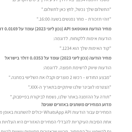
"התשלום שלך נכשל, לחץ כאן לתשלום."
"זוהי תזכורת – מחר נפגשים בשעה 16:00."
מחיר הודעת וואטסאפ API (נכון ליוני 2023) עומד על 0.0169 דולר בישראל
הודעות אימות ללקוחות. לדוגמה:
"קוד האימות שלך הוא 1234."
מחיר הודעה (נכון ליוני 2023) עומד על 0.0353 דולר בישראל
הודעות שיווק לרשימת תפוצה. לדוגמה:
"מבצע החודש – רכשו 2 מוצרים וקבלו את השלישי במתנה."
"הצטרפו לוובינר שלנו שיתקיים בתאריך ה-XXX."
"תודה על ההזמנה באתר שלנו, נשמח לביקורת בפייסבוק."
מדוע המחירים משתנים באזורים שונים?
המחירים עבור הודעות WhatsApp API יכולים להשתנות באופן משמעותי בין אזורים שונים בשל מגוון גורמים המשפיעים על מבנה העלויות.
אחת הסיבות העיקריות להבדלי המחירים האזוריים היא העלויות ה
גם להשפיע על התמחור, מכיוון שבאזורים מסוימים עשויים להיות