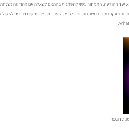
 נוסף שמשפיע על תמחור WhatsApp API הוא יעד ההודעה. התמחור עשוי להשתנות בהתאם לשאלה אם ההודעה
יותר עקב תקנות משתנות, חיובי ספק ושערי חליפין. עסקים צריכים לשקול א