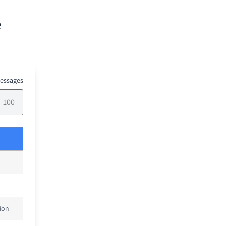
e
essages
ion