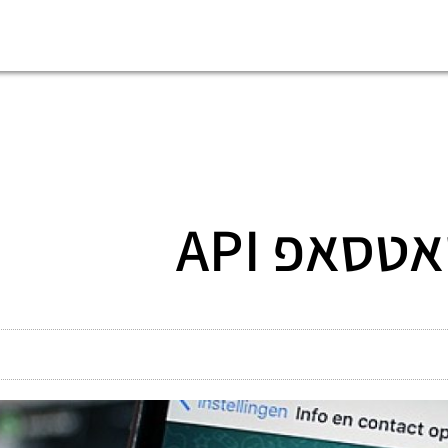
טסאפ API