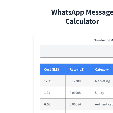
WhatsApp Messag
Calculator
Number of M
Cost (ILS)
Rate (ILS)
Category
12.71
0.12708
Marketing
1.91
0.01908
Utility
6.08
0.06084
Authenticat