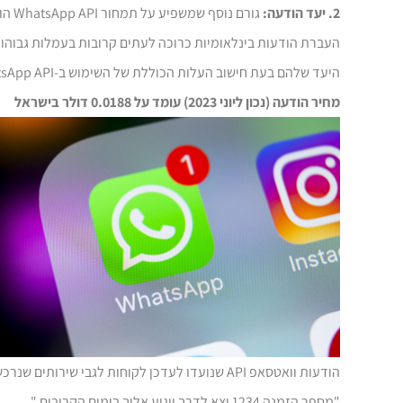
2. יעד הודעה:
גורם
העברת הודעות בינלאומיות כרוכה לעתים קרובות בעמלות גבוהות 
היעד שלהם בעת חישוב העלות הכוללת של השימוש ב-WhatsApp API.
מחיר הודעה (נכון ליוני 2023) עומד על 0.0188 דולר בישראל
הודעות וואטסאפ API שנועדו לעדכן לקוחות לגבי שירותים שנרכשו. לדוגמה:
"מספר הזמנה 1234 יצא לדרך ויגיע אליך בימים הקרובים."