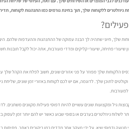
דכנים לגבי המוצרים או השירותים שלך. עם זאת, העיתוי של שליחת הניוזלט
וזלטרים ללקוחות שלך, תוך בחינת גורמים כמו התנהגות לקוחות, תדירות
פעילים?
קוחות שלך, חיוני שתהיה לך הבנה עמוקה של ההתנהגות וההעדפות שלהם. ה
ון שיעורי פתיחה, שיעורי קליקים ומדדי מעורבות, אתה יכול לקבל תובנות חש
סיס הלקוחות שלך מפוזר על פני אזורים שונים, חשוב לפלח את הקהל שלך ע
וקולטים לתוכן שלך. לדוגמה, אם יש לכם לקוחות באזורי זמן שונים, שליחת נ
למעורבות.
צות גיל ומקצועות שונים עשויים להיות דפוסי פעילות מקוונים משתנים. לד
ותר לשלוח ניוזלטרים בערבים או בסופי שבוע כאשר יש להם יותר זמן לעסוק ב
תנועה ודפוסי שיא. על ידי מעקב אחר מדדים כמו ביקורים באתר, פתיחות בד