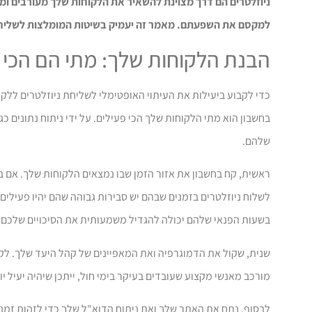
ניוזלטרים הם דרך מצוינת להשאיר את הלקוחות שלך מעורבים ומעו
למקסם את השפעתם. מאמר זה יעמיק בשיטות המומלצות לשליחת ני
הבנת הלקוחות שלך: מתי הם הכי 
כדי לקבוע ביעילות את העיתוי האופטימלי לשליחת ניוזלטרים לל
בחשבון הוא מתי הלקוחות שלך הכי פעילים. על ידי ניתוח נתונים כג
שלהם.
ראשית, קח בחשבון את אזור הזמן שבו נמצאים הלקוחות שלך. אם ב
לשלוח ניוזלטרים בזמנים שבהם יש סבירות גבוהה שהם יהיו פעילים 
בשעות הפנאי שלהם יכולה להגדיל משמעותית את הסיכויים שלכם 
שנית, שקול את הדמוגרפיה ואת המאפיינים של קהל היעד שלך. לקבו
מורכב מאנשי מקצוע שעובדים בעיקר בימי חול, ייתכן שיהיה יעיל י
לבסוף, נתח את האתר שלך ואת ניתוח הדוא"ל שלך כדי לזהות זמני 