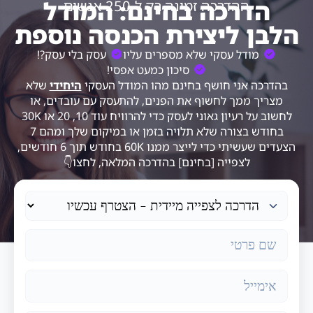
הדרכה בחינם: המודל
ההדרכה זמינה רק ל-250 אנשים
הלבן ליצירת הכנסה נוספת
מודל עסקי שלא מספרים עליו
עסק בלי עסק?!
סיכון כמעט אפסי!​
בהדרכה אני חושף בחינם מהו המודל העסקי
היחידי
שלא
מצריך ממך לחשוף את הפנים, להתעסק עם עובדים, או
לחשוב על רעיון גאוני לעסק כדי להרוויח עוד 10, 20 או 30K
בחודש בצורה שלא תלויה בזמן או במיקום שלך ומהם 7
הצעדים שעשיתי כדי לייצר ממנו 60K בחודש תוך 6 חודשים,
לצפייה [בחינם] בהדרכה המלאה, לחצו👇