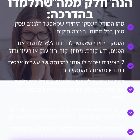
הנה חלק ממה שתלמדו
בהדרכה:
מהו המודל העסקי היחידי שמאפשר "לגנוב עסק
מוכן בכל תחום" בצורה חוקית
העסק היחידי שאפשר להרוויח ללא: לחשוף את
הפנים, ידע קודם, ניסיון, קוד, הון ענק או רעיון גדול
7 הצעדים שהובילו אותי להכנסה של עשרות אלפים
בחודש מהמודל העסקי הזה
למה אי אפשר לעשות מיליונים במודל הזה
ולמה
אף אחד בישראל לא עושה אותו אם הוא כזה
גאוני
כל האמת בפנים: אם המודל הזה עושה לי כסף, למה
אני מלמד אותו (רמז: זה לא כי בא לי לעזור לאחרים)
מה הידע, המיומנויות והכלים שאתם כן צריכים כדי
להבטיח שתרוויחו כסף מהמקצוע הזה