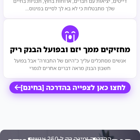
דייטים, יציאות עם חברים, ארוחות בחוץ, תכניות בחיים
שלך מתבטלות כי לא בא לך לסיים במינוס...
מחזיקים ממך יזם ובפועל הבנק ריק
אנשים מסתכלים עליך כ"היזם של החבורה" אבל בפועל
חשבון הבנק מראה דברים אחרים לגמרי
לחצו כאן לצפייה בהדרכה [בחינם]
ההדרכה זמינה רק ל-250 אנשים